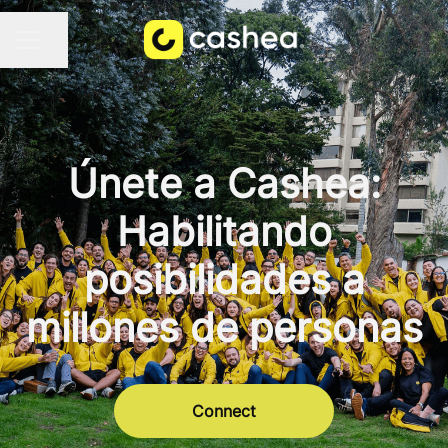
Compartir página
MENÚ DE EMPLEO
Únete a Cashea:
Habilitando
posibilidades a
millones de personas
Connect